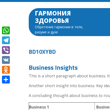
Перейти
к
ГАРМОНИЯ
содержимому
ЗДОРОВЬЯ
Обретение гармонии в теле,
разуме и духе
WhatsApp
Telegram
BD10XYBD
Viber
Business Insights
VK
This is a short paragraph about business. I
Odnoklassniki
Another short insight into business. Key idea
Отправить
A concluding thought about business to rou
Business 1
Busine