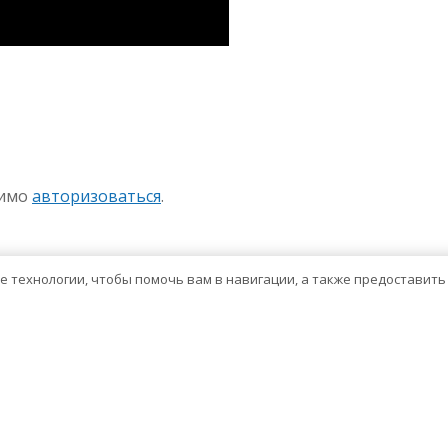
sniki
авить
димо
авторизоваться
.
ие технологии, чтобы помочь вам в навигации, а также предоставит
Тема WordPress о здравоохранении