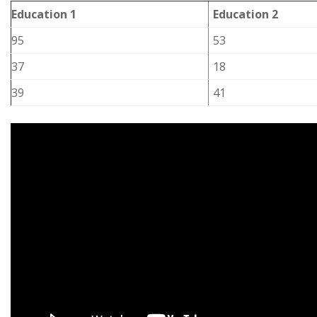
Education 1
Education 2
95
53
37
18
39
41