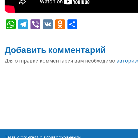
WhatsApp
Telegram
Viber
VK
Odnoklassniki
Отправить
Добавить комментарий
Для отправки комментария вам необходимо
авториз
Тема WordPress о здравоохранении