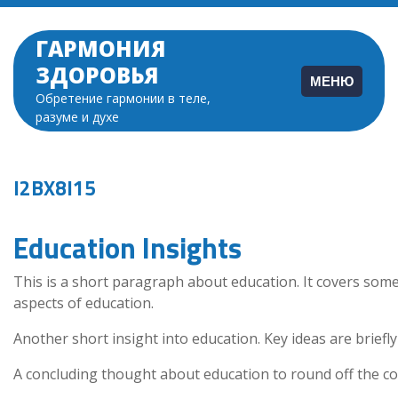
Перейти
к
ГАРМОНИЯ
содержимому
ЗДОРОВЬЯ
МЕНЮ
Обретение гармонии в теле,
разуме и духе
I2BX8I15
Education Insights
This is a short paragraph about education. It covers some
aspects of education.
Another short insight into education. Key ideas are briefly
A concluding thought about education to round off the co