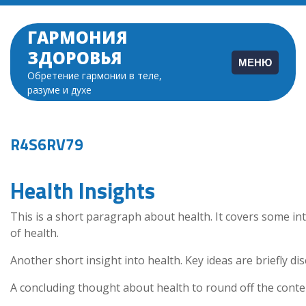
Перейти
к
ГАРМОНИЯ
содержимому
ЗДОРОВЬЯ
МЕНЮ
Обретение гармонии в теле,
разуме и духе
R4S6RV79
Health Insights
This is a short paragraph about health. It covers some in
of health.
Another short insight into health. Key ideas are briefly di
A concluding thought about health to round off the conte