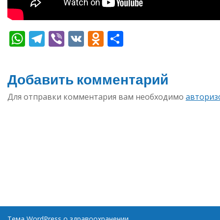
WhatsApp
Telegram
Viber
VK
Odnoklassniki
Отправить
Добавить комментарий
Для отправки комментария вам необходимо
авториз
Тема WordPress о здравоохранении