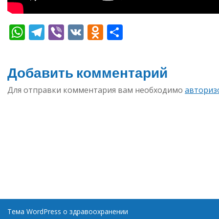
WhatsApp
Telegram
Viber
VK
Odnoklassniki
Отправить
Добавить комментарий
Для отправки комментария вам необходимо
авториз
Тема WordPress о здравоохранении