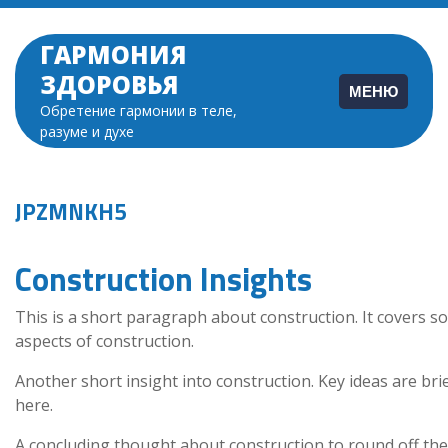
Перейти
к
ГАРМОНИЯ
содержимому
ЗДОРОВЬЯ
МЕНЮ
Обретение гармонии в теле,
разуме и духе
JPZMNKH5
Construction Insights
This is a short paragraph about construction. It covers s
aspects of construction.
Another short insight into construction. Key ideas are bri
here.
A concluding thought about construction to round off the