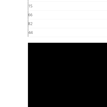
15
66
82
44