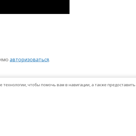
sniki
авить
димо
авторизоваться
.
ие технологии, чтобы помочь вам в навигации, а также предоставит
Тема WordPress о здравоохранении