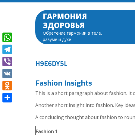
Перейти
к
ГАРМОНИЯ
содержимому
ЗДОРОВЬЯ
Обретение гармонии в теле,
разуме и духе
WhatsApp
Telegram
H9E6DY5L
Viber
Fashion Insights
VK
This is a short paragraph about fashion. It 
Odnoklassniki
Another short insight into fashion. Key ideas
Отправить
A concluding thought about fashion to round
Fashion 1