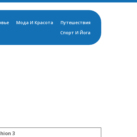
овье
Мода И Красота
Путешествия
Спорт И Йога
shion 3