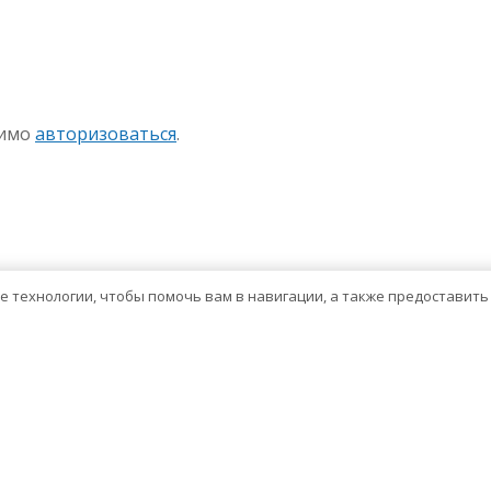
sniki
авить
димо
авторизоваться
.
ие технологии, чтобы помочь вам в навигации, а также предоставит
Тема WordPress о здравоохранении