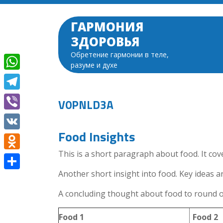
Перейти
к
ГАРМОНИЯ
содержимому
ЗДОРОВЬЯ
Обретение гармонии в теле,
разуме и духе
WhatsApp
Telegram
V0PNLD3A
Viber
Food Insights
VK
This is a short paragraph about food. It cov
Odnoklassniki
Another short insight into food. Key ideas ar
Отправить
A concluding thought about food to round of
Food 1
Food 2