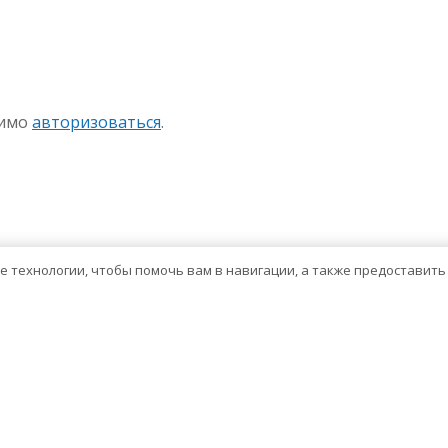
sniki
авить
димо
авторизоваться
.
ие технологии, чтобы помочь вам в навигации, а также предоставит
Тема WordPress о здравоохранении