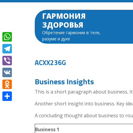
Перейти
к
ГАРМОНИЯ
содержимому
ЗДОРОВЬЯ
Обретение гармонии в теле,
разуме и духе
WhatsApp
Telegram
ACXX236G
Viber
Business Insights
VK
This is a short paragraph about business. I
Odnoklassniki
Another short insight into business. Key idea
Отправить
A concluding thought about business to rou
Business 1