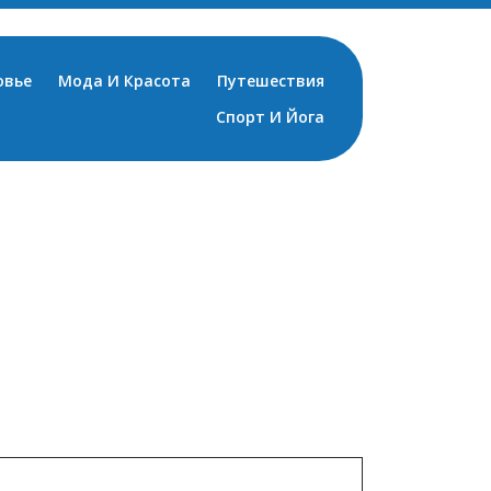
овье
Мода И Красота
Путешествия
Спорт И Йога