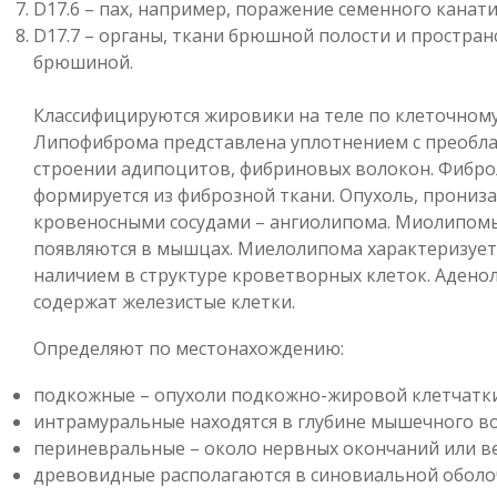
D17.6 – пах, например, поражение семенного канати
D17.7 – органы, ткани брюшной полости и простран
брюшиной.
Классифицируются жировики на теле по клеточному
Липофиброма представлена уплотнением с преобл
строении адипоцитов, фибриновых волокон. Фибр
формируется из фиброзной ткани. Опухоль, прониз
кровеносными сосудами – ангиолипома. Миолипом
появляются в мышцах. Миелолипома характеризует
наличием в структуре кроветворных клеток. Аден
содержат железистые клетки.
Определяют по местонахождению:
подкожные – опухоли подкожно-жировой клетчатки
интрамуральные находятся в глубине мышечного во
периневральные – около нервных окончаний или в
древовидные располагаются в синовиальной оболо