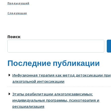
Навигация
Предыдущая
Предыдущий
по
запись
Следующая
Следующая
записям
запись
Поиск
Последние публикации
Инфузионная терапия как метод детоксикации при
алкогольной интоксикации
Этапы реабилитации алкоголезависимых:
индивидуальные программы, психотерапия и
ресоциализация