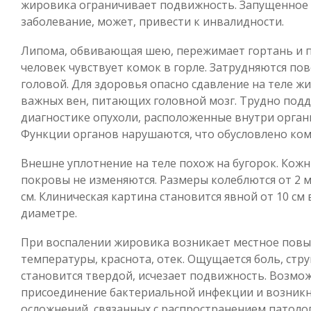
жировика ограничивает подвижность. Запущенное
заболевание, может, привести к инвалидности.
Липома, обвивающая шею, пережимает гортань и 
человек чувствует комок в горле. Затрудняются по
головой. Для здоровья опасно сдавление на теле ж
важных вен, питающих головной мозг. Трудно под
диагностике опухоли, расположенные внутри орган
Функции органов нарушаются, что обусловлено ком
Внешне уплотнение на теле похож на бугорок. Кож
покровы не изменяются. Размеры колеблются от 2 м
см. Клиническая картина становится явной от 10 см 
диаметре.
При воспалении жировика возникает местное пов
температуры, краснота, отек. Ощущается боль, стр
становится твердой, исчезает подвижность. Возмо
присоединение бактериальной инфекции и возник
осложнений, связанных с распространением патоло