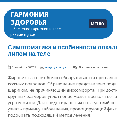
Перейти
к
ГАРМОНИЯ
содержимому
ЗДОРОВЬЯ
МЕНЮ
Обретение гармонии в теле,
разуме и духе
Симптоматика и особенности локал
липом на теле
1 ноября 2024
magiyabelya_
0 комментариев
Жировик на теле обычно обнаруживается при паль
кожных покровов. Образование представлено под
шариком, не причиняющий дискомфорта. При дост
крупных размеров уплотнение может воспаляться и
угрозу жизни. Для предотвращения последствий н
узнать причину заболевания, провоцирующий факт
подобрать подходящий метод лечения.