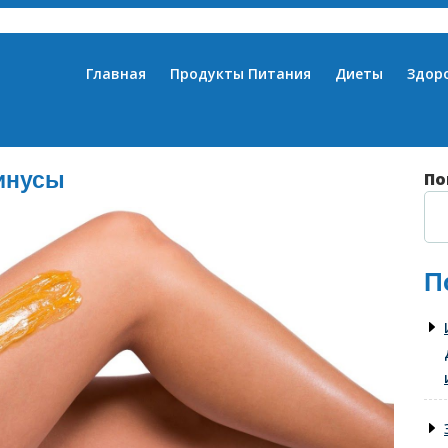
Главная
Продукты Питания
Диеты
Здор
инусы
По
П