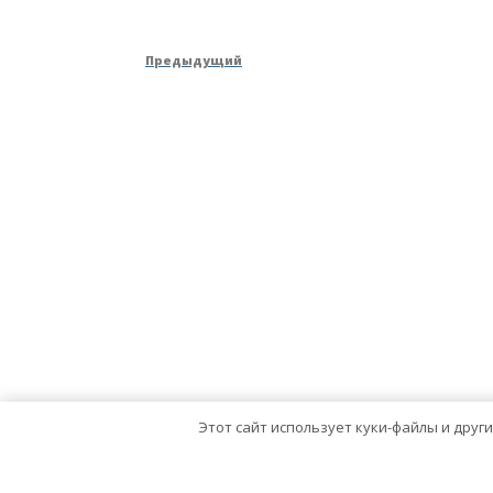
Навигация
Предыдущая
Предыдущий
по
запись
записям
Этот сайт использует куки-файлы и друг