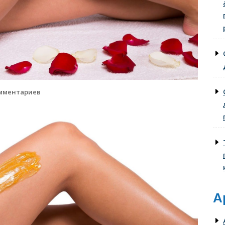
мментариев
А