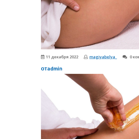
11 декабря 2022
magiyabelya_
0 ко
отadmin