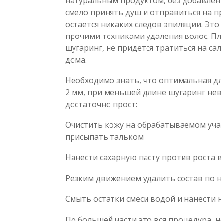
натуральным продуктом, без добавлен
смело принять душ и отправиться на п
остается никаких следов эпиляции. Э
прочими техниками удаления волос. Пл
шугаринг, не придется тратиться на са
дома.
Необходимо знать, что оптимальная д
2 мм, при меньшей длине шугаринг нев
достаточно прост:
Очистить кожу на обрабатываемом уч
присыпать тальком
Нанести сахарную пасту против роста 
Резким движением удалить состав по 
Смыть остатки смеси водой и нанести
По большей части это вся процедура, 