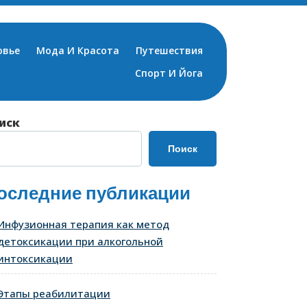
овье
Мода И Красота
Путешествия
Спорт И Йога
иск
Поиск
оследние публикации
Инфузионная терапия как метод
детоксикации при алкогольной
интоксикации
Этапы реабилитации