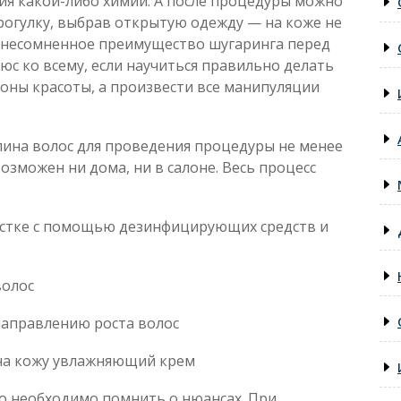
ия какой-либо химии. А после процедуры можно
рогулку, выбрав открытую одежду — на коже не
то несомненное преимущество шугаринга перед
юс ко всему, если научиться правильно делать
лоны красоты, а произвести все манипуляции
лина волос для проведения процедуры не менее
озможен ни дома, ни в салоне. Весь процесс
астке с помощью дезинфицирующих средств и
волос
направлению роста волос
 на кожу увлажняющий крем
но необходимо помнить о нюансах. При