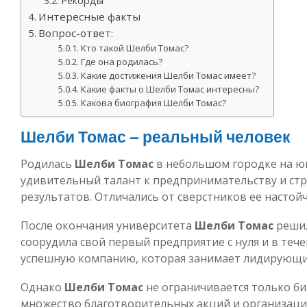
Рекорды
Интересные факты
Вопрос-ответ:
Кто такой Шелби Томас?
Где она родилась?
Какие достижения Шелби Томас имеет?
Какие факты о Шелби Томас интересны?
Какова биография Шелби Томас?
Шелби Томас – реальный человек
Родилась
Шелби Томас
в небольшом городке на юг
удивительный талант к предпринимательству и ст
результатов. Отличались от сверстников ее настой
После окончания университета
Шелби Томас
решил
соорудила свой первый предприятие с нуля и в тече
успешную компанию, которая занимает лидирующи
Однако
Шелби Томас
не ограничивается только би
множество благотворительных акций и организаци