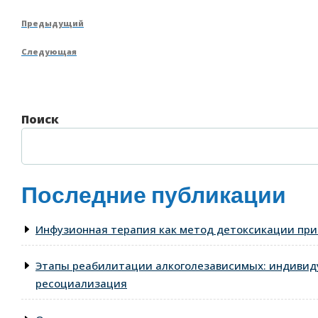
Навигация
Предыдущая
Предыдущий
по
запись
Следующая
Следующая
записям
запись
Поиск
Последние публикации
Инфузионная терапия как метод детоксикации при
Этапы реабилитации алкоголезависимых: индивид
ресоциализация