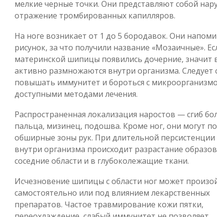
мелкие черные точки. Они представляют собой нар
отражение тромбированных капилляров.
На ноге возникает от 1 до 5 бородавок. Они напом
рисунок, за что получили название «Мозаичные». Ес
материнской шипицы появились дочерние, значит 
активно размножаются внутри организма. Следует 
повышать иммунитет и бороться с микроорганизм
доступными методами лечения.
Распространенная локализация наростов — сгиб б
пальца, мизинец, подошва. Кроме ног, они могут п
обширные зоны рук. При длительной персистенции
внутри организма происходит разрастание образов
соседние области и в глубоколежащие ткани.
Исчезновение шипицы с области ног может произо
самостоятельно или под влиянием лекарственных
препаратов. Частое травмирование кожи пятки,
переохлаждение, слабый иммунитет не позволяет