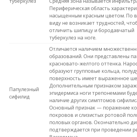
туберкулез
Средняя зона называется инфильтр
Периферическая область характери
насыщенным красным цветом. По 
виду не возникает трудностей, что
отличить шипицу и бородавчатый
туберкулез на ноге.
Отличается наличием множественн
образований. Они представлены п
красновато-желтого оттенка. Наро
образуют групповые кольца, полуду
поверхность имеет выраженное ше
Дополнительным признаком зараж
Папулезный
эпидермиса ноги трепонемами буд
сифилид
наличие других симптомов сифилис
Основный признак — поражение к
покровов и слизистых ротовой пол
половых органов. Окончательно ди
подтверждается при проведении р