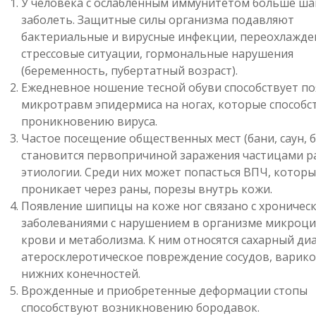
У человека с ослабленным иммунитетом больше ша
заболеть. Защитные силы организма подавляют
бактериальные и вирусные инфекции, переохлажде
стрессовые ситуации, гормональные нарушения
(беременность, пубертатный возраст).
Ежедневное ношение тесной обуви способствует п
микротравм эпидермиса на ногах, которые способс
проникновению вируса.
Частое посещение общественных мест (бани, саун, 
становится первопричиной заражения частицами р
этиологии. Среди них может попасться ВПЧ, которы
проникает через раны, порезы внутрь кожи.
Появление шипицы на коже ног связано с хроничес
заболеваниями с нарушением в организме микроц
крови и метаболизма. К ним относятся сахарный диа
атеросклеротическое повреждение сосудов, варико
нижних конечностей.
Врожденные и приобретенные деформации стопы
способствуют возникновению бородавок.