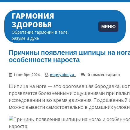
Перейти
к
ГАРМОНИЯ
содержимому
ЗДОРОВЬЯ
МЕНЮ
Обретение гармонии в теле,
разуме и духе
Причины появления шипицы на нога
особенности нароста
1 ноября 2024
magiyabelya_
0 комментариев
Шипица на ноге — это ороговевшая бородавка, ко
проявляется болезненными ощущениями при паль
исследовании и во время движения. Подошвенный
можно вывести самостоятельно в домашних услови