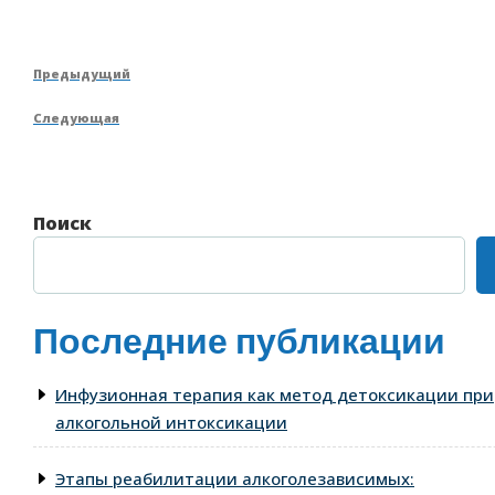
Навигация
Предыдущая
Предыдущий
по
запись
Следующая
Следующая
записям
запись
Поиск
Последние публикации
Инфузионная терапия как метод детоксикации при
алкогольной интоксикации
Этапы реабилитации алкоголезависимых: