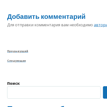
Добавить комментарий
Для отправки комментария вам необходимо
автор
Навигация
Предыдущая
Предыдущий
по
запись
Следующая
Следующая
записям
запись
Поиск