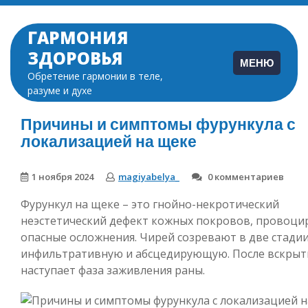
Перейти
к
ГАРМОНИЯ
содержимому
ЗДОРОВЬЯ
МЕНЮ
Обретение гармонии в теле,
разуме и духе
Причины и симптомы фурункула с
локализацией на щеке
1 ноября 2024
magiyabelya_
0 комментариев
Фурункул на щеке – это гнойно-некротический
неэстетический дефект кожных покровов, провоц
опасные осложнения. Чирей созревают в две стадии
инфильтративную и абсцедирующую. После вскрыт
наступает фаза заживления раны.