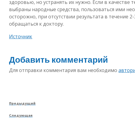
здоровью, но устранять их нужно. Если в качестве 
выбраны народные средства, пользоваться ими не
осторожно, при отсутствии результата в течение 2-
обращаться к доктору.
Источник
Добавить комментарий
Для отправки комментария вам необходимо
автор
Навигация
Предыдущая
Предыдущий
по
запись
Следующая
Следующая
записям
запись