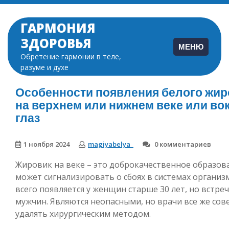
Перейти
к
ГАРМОНИЯ
содержимому
ЗДОРОВЬЯ
МЕНЮ
Обретение гармонии в теле,
разуме и духе
Особенности появления белого жир
на верхнем или нижнем веке или во
глаз
1 ноября 2024
magiyabelya_
0 комментариев
Жировик на веке – это доброкачественное образов
может сигнализировать о сбоях в системах организ
всего появляется у женщин старше 30 лет, но встреч
мужчин. Являются неопасными, но врачи все же сов
удалять хирургическим методом.