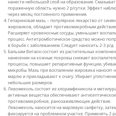
нанести небольшой слой на образование. Смазыват
пораженную область нужно 2 р/сутки. Эффект набл
через месяц постоянного применения.
Гепариновая мазь – популярное лекарство от синяк
жировиков, обладает противомикробным действие
Расширяет кровеносные сосуды, уменьшает воспал
процесс. Антитромботическое средство можно поп
в борьбе с заболеванием. Следует наносить 2-3 р/д.
Бальзам Витаон состоит из растительных компонен
нанесении на кожные покровы снижает воспалите
процессы, повышает репаративные функции, убива
микробы. Мазь при воспалении жировика наносят н
марлю и прикладывают к очагу. Убирает уплотнени
небольших размеров.
Левомеколь состоит из хлорамфеникола и метилура
активных вещества обеспечивают антисептическое
противомикробное, ранозаживляющее действие.
Левомеколь наносится на марлевую салфетку, зате
фиксируется на проблемном участке. Применять 2 р/