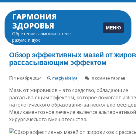
Перейти
к
ГАРМОНИЯ
содержимому
ЗДОРОВЬЯ
МЕНЮ
Обретение гармонии в теле,
разуме и духе
Обзор эффективных мазей от жиров
рассасывающим эффектом
1 ноября 2024
magiyabelya_
0 комментариев
Мазь от жировиков – это средство, обладающие
рассасывающим эффектом, которое помогает избав
патологического образования за несколько месяцев
Медикаментозное лечение является альтернативой
хирургического вмешательства.