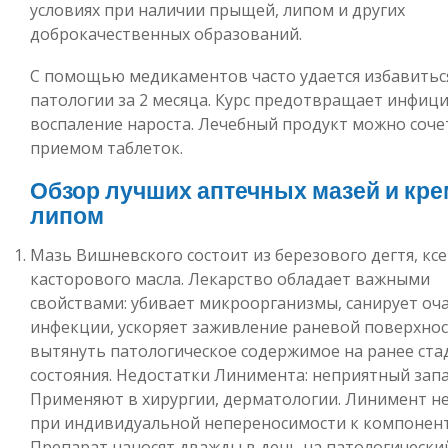
условиях при наличии прыщей, липом и других
доброкачественных образований.
С помощью медикаментов часто удается избавитьс
патологии за 2 месяца. Курс предотвращает инфиц
воспаление нароста. Лечебный продукт можно соче
приемом таблеток.
Обзор лучших аптечных мазей и кре
липом
Мазь Вишневского состоит из березового дегтя, кс
касторового масла. Лекарство обладает важными
свойствами: убивает микроорганизмы, санирует оч
инфекции, ускоряет заживление раневой поверхно
вытянуть патологическое содержимое на ранее ста
состояния. Недостатки Линимента: неприятный запа
Применяют в хирургии, дерматологии. Линимент не
при индивидуальной непереносимости к компонен
Препарат наносят дважды в день на патологически