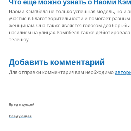
Что еще можно узнать о Наоми Кэ
Наоми Кэмпбелл не только успешная модель, но и 
участие в благотворительности и помогает разны
женщинам. Она также является голосом для борьбы
насилием на улицах. Кэмпбелл также дебютировала 
телешоу.
Добавить комментарий
Для отправки комментария вам необходимо
автор
Навигация
Предыдущая
Предыдущий
по
запись
Следующая
Следующая
записям
запись