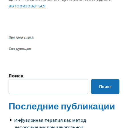
авторизоваться
.
Навигация
Предыдущая
Предыдущий
по
запись
Следующая
Следующая
записям
запись
Поиск
Поиск
Последние публикации
Инфузионная терапия как метод
детоксикации при алкогольной