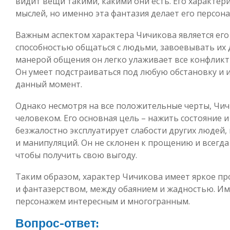
видит вещи такими, какими они есть. Его характер
мыслей, но именно эта фантазия делает его персо
Важным аспектом характера Чичикова является его 
способностью общаться с людьми, завоевывать их 
манерой общения он легко улаживает все конфлик
Он умеет подстраиваться под любую обстановку и и
данный момент.
Однако несмотря на все положительные черты, Чи
человеком. Его основная цель – нажить состояние и
безжалостно эксплуатирует слабости других людей, 
и манипуляций. Он не склонен к прощению и всегд
чтобы получить свою выгоду.
Таким образом, характер Чичикова имеет яркое п
и фантазерством, между обаянием и жадностью. Им
персонажем интересным и многогранным.
Вопрос-ответ: