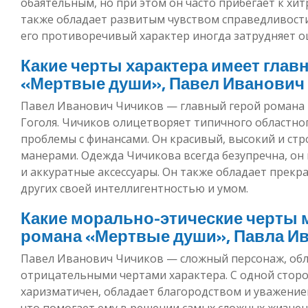
обаятельным, но при этом он часто прибегает к хи
также обладает развитым чувством справедливости
его противоречивый характер иногда затрудняет оц
Какие черты характера имеет гла
«Мертвые души», Павел Иванович
Павел Иванович Чичиков — главный герой романа
Гоголя. Чичиков олицетворяет типичного областн
проблемы с финансами. Он красивый, высокий и ст
манерами. Одежда Чичикова всегда безупречна, он
и аккуратные аксессуары. Он также обладает прек
других своей интеллигентностью и умом.
Какие морально-этические черты 
романа «Мертвые души», Павла И
Павел Иванович Чичиков — сложный персонаж, об
отрицательными чертами характера. С одной сторо
харизматичен, обладает благородством и уважение
что помогает ему в решении самых сложных жизненн