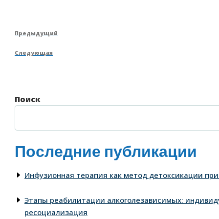
Навигация
Предыдущая
Предыдущий
по
запись
Следующая
Следующая
записям
запись
Поиск
Последние публикации
Инфузионная терапия как метод детоксикации при
Этапы реабилитации алкоголезависимых: индивид
ресоциализация