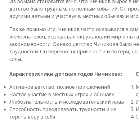
Из романа становится ясно, что Чичиков вырос в не
детство было трудным, но полным событий. Он пров
другими детьми и участвуя в местных обычаях и игр
Также помимо игр, Чичиков часто оказывался в сам
любознателен, исследовал окружающий мир и пытал
закономерности. Однако детство Чичикова было не
трудностей. Он пережил неприятности и потери, но 
силы.
Характеристики детских годов Чичикова:
С
Активное детство, полное приключений
М
Частое участие в местных играх и обычаях
д
Любознательность и исследовательский нрав
У
Способность преодолевать трудности и не
И
терять веру в себя
С