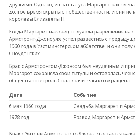
друзьями. Однако, из-за статуса Маргарет как член
долгое время скрыты от общественности, и они не
королевы Елизаветы II.
Когда Маргарет наконец получила разрешение на о
Армстронг-Джонс уже успел развестись с предыдуще
1960 года в Уэстминстерском аббатстве, и они полу
Сноудонских.
Брак с Армстронгом-Джонсом был неудачным и приве
Маргарет сохраняла свои титулы и оставалась член
общественная роль была значительно сокращена.
Дата
Событие
6 мая 1960 года
Свадьба Маргарет и Арм
1978 год
Развод Маргарет и Армс
Брак с Энтони Армстронгом-Джонсом остается важ