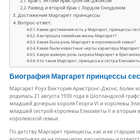
Брак с Энтони Армстронгом-Джонсом
Развод и второй брак с Лордом Сноудоном
Достижения Маргарет принцессы
Вопрос-ответ:
Какие достижения есть у Маргарет, принцессы се
Как прошла семейная жизнь Маргарет?
Какая была роль Маргарет в королевской семье?
Какие были известные черты характера Маргарет
Какую важную роль сыграла Маргарет в британск
Кто такая Маргарет, принцесса и сестра Елизавет
Биография Маргарет принцессы се
Маргарет Роуз Виктория Армстронг-Джонс, более из
родилась 21 августа 1930 года в Шотландской граф
младшей дочерью короля Георга VI и королевы Эли
младшей сестрой королевы Елизаветы II и вторым 
королевской семьи.
По детству Маргарет принцессы, как и ее старшая с
воспитывал их на принципах дисциплины и ответс