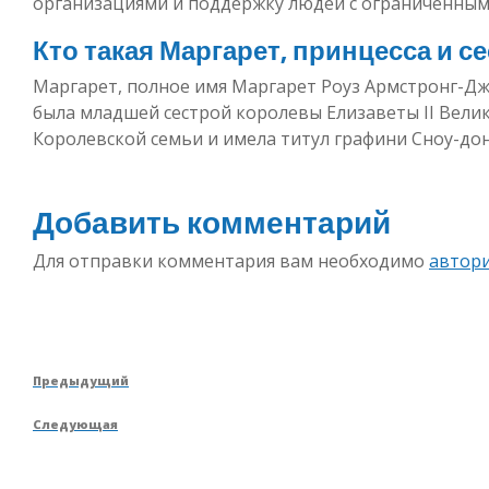
организациями и поддержку людей с ограниченны
Кто такая Маргарет, принцесса и с
Маргарет, полное имя Маргарет Роуз Армстронг-Джон
была младшей сестрой королевы Елизаветы II Вели
Королевской семьи и имела титул графини Сноу-дон
Добавить комментарий
Для отправки комментария вам необходимо
автор
Навигация
Предыдущая
Предыдущий
по
запись
Следующая
Следующая
записям
запись