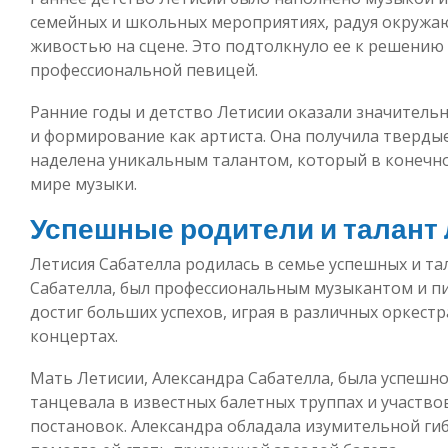
семейных и школьных мероприятиях, радуя окружа
живостью на сцене. Это подтолкнуло ее к решению 
профессиональной певицей.
Ранние годы и детство Летисии оказали значитель
и формирование как артиста. Она получила твердые
наделена уникальным талантом, который в конечно
мире музыки.
Успешные родители и талант
Летисия Сабателла родилась в семье успешных и та
Сабателла, был профессиональным музыкантом и пи
достиг больших успехов, играя в различных оркест
концертах.
Мать Летисии, Александра Сабателла, была успешн
танцевала в известных балетных труппах и участв
постановок. Александра обладала изумительной ги