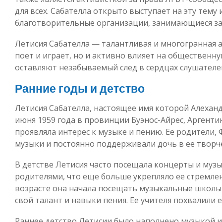
для всех. Сабателла открыто выступает на эту тем
благотворительные организации, занимающиеся з
Летисия Сабателла — талантливая и многогранная а
поет и играет, но и активно влияет на общественну
оставляют незабываемый след в сердцах слушателе
Ранние годы и детство
Летисия Сабателла, настоящее имя которой Алеханд
июня 1959 года в провинции Буэнос-Айрес, Аргентин
проявляла интерес к музыке и пению. Ее родители,
музыки и постоянно поддерживали дочь в ее творче
В детстве Летисия часто посещала концерты и муз
родителями, что еще больше укрепляло ее стремле
возрасте она начала посещать музыкальные школы 
свой талант и навыки пения. Ее учителя похвалили е
Раннее детство Летисии было наполнено музыкой и 