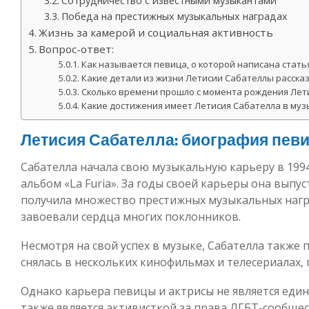
Сотрудничество с известными музыкантами
Победа на престижных музыкальных наградах
Жизнь за камерой и социальная активность
Вопрос-ответ:
Как называется певица, о которой написана стать
Какие детали из жизни Летисии Сабателлы расска
Сколько времени прошло с момента рождения Лет
Какие достижения имеет Летисия Сабателла в му
Летисия Сабателла: биография пев
Сабателла начала свою музыкальную карьеру в 1994
альбом «La Furia». За годы своей карьеры она вып
получила множество престижных музыкальных наград
завоевали сердца многих поклонников.
Несмотря на свой успех в музыке, Сабателла также
снялась в нескольких кинофильмах и телесериалах,
Однако карьера певицы и актрисы не является еди
также является активисткой за права ЛГБТ-сообще