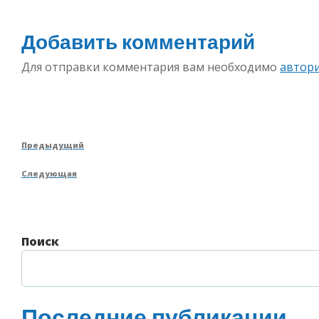
Добавить комментарий
Для отправки комментария вам необходимо
автор
Навигация
Предыдущая
Предыдущий
по
запись
Следующая
Следующая
записям
запись
Поиск
Последние публикации