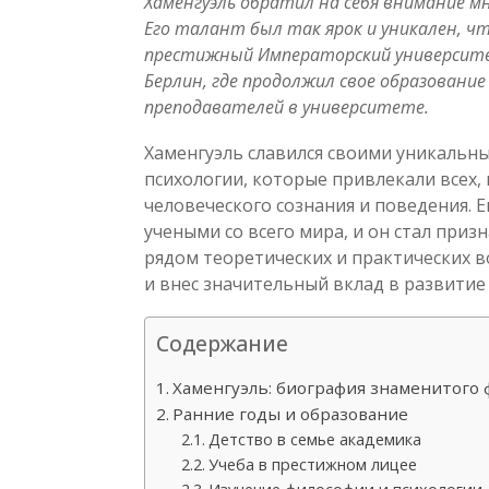
Хаменгуэль обратил на себя внимание мн
Его талант был так ярок и уникален, ч
престижный Императорский университе
Берлин, где продолжил свое образовани
преподавателей в университете.
Хаменгуэль славился своими уникальн
психологии, которые привлекали всех
человеческого сознания и поведения. 
учеными со всего мира, и он стал приз
рядом теоретических и практических в
и внес значительный вклад в развитие 
Содержание
Хаменгуэль: биография знаменитого 
Ранние годы и образование
Детство в семье академика
Учеба в престижном лицее