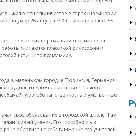
ма и открытого выражения симпатии к евреям.
гуэль жил в отшельничестве в горах Швейцарии
ю. Он умер 25 августа 1900 года в возрасте 55
, которое до сих пор оказывает влияние на
о работы считаются классикой философии и
телей истины по всему миру.
е
 года в маленьком городке Тюрингия, Германия.
ел трудное и скромное детство. С самого
 необычайную любопытственность и умственные
Р
ачал свое образование в городской школе. Там
 талантливый ученик. Его способность к
 рано обратила на себя внимание его учителей