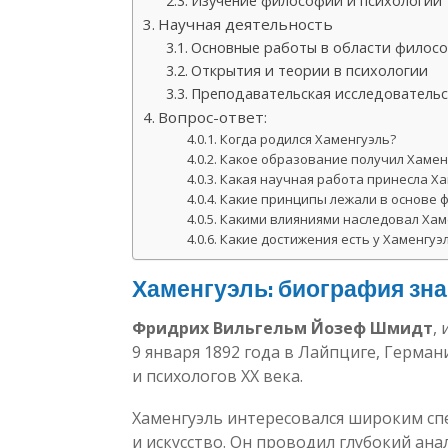
Изучение философии и психологии
Научная деятельность
Основные работы в области филос
Открытия и теории в психологии
Преподавательская исследовательс
Вопрос-ответ:
Когда родился Хаменгуэль?
Какое образование получил Хамен
Какая научная работа принесла Х
Какие принципы лежали в основе 
Какими влияниями наследовал Хам
Какие достижения есть у Хаменгуэ
Хаменгуэль: биография зн
Фридрих Вильгельм Йозеф Шмидт
,
9 января 1892 года в Лайпциге, Герман
и психологов XX века.
Хаменгуэль интересовался широким спе
и искусство. Он проводил глубокий ан