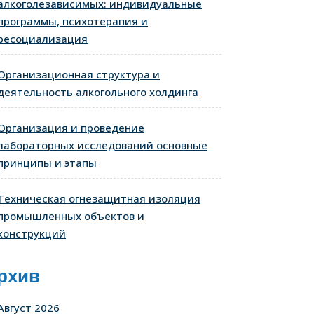
алкоголезависимых: индивидуальные
программы, психотерапия и
ресоциализация
Организационная структура и
деятельность алкогольного холдинга
Организация и проведение
лабораторных исследований основные
принципы и этапы
Техническая огнезащитная изоляция
промышленных объектов и
конструкций
рхив
Август 2026