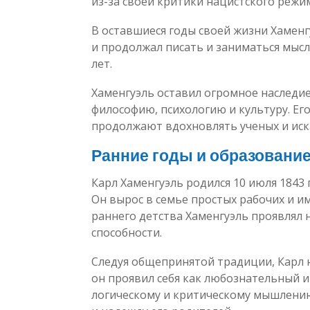
из-за своей критики нацистского режи
В оставшиеся годы своей жизни Хамен
и продолжал писать и заниматься мысль
лет.
Хаменгуэль оставил огромное наследие
философию, психологию и культуру. Ег
продолжают вдохновлять ученых и иска
Ранние годы и образовани
Карл Хаменгуэль родился 10 июля 1843
Он вырос в семье простых рабочих и им
раннего детства Хаменгуэль проявлял
способности.
Следуя общепринятой традиции, Карл н
он проявил себя как любознательный и
логическому и критическому мышлению