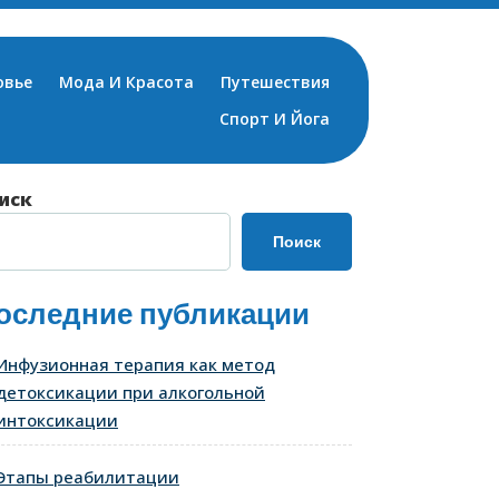
овье
Мода И Красота
Путешествия
Спорт И Йога
иск
Поиск
оследние публикации
Инфузионная терапия как метод
детоксикации при алкогольной
интоксикации
Этапы реабилитации