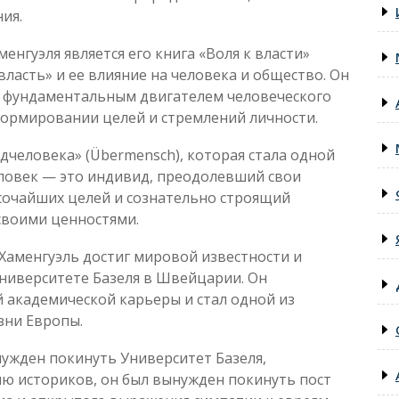
ия.
енгуэля является его книга «Воля к власти»
«власть» и ее влияние на человека и общество. Он
ся фундаментальным двигателем человеческого
формировании целей и стремлений личности.
человека» (Übermensch), которая стала одной
еловек — это индивид, преодолевший свои
ысочайших целей и сознательно строящий
своими ценностями.
 Хаменгуэль достиг мировой известности и
ниверситете Базеля в Швейцарии. Он
 академической карьеры и стал одной из
зни Европы.
нужден покинуть Университет Базеля,
ю историков, он был вынужден покинуть пост