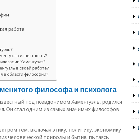
офии
кая работа
гуэль?
аменгуэлю известность?
философии Хаменгуэля?
енгуэль в своей работе?
ля в области философии?
аменитого философа и психолога
 известный под псевдонимом Хаменгуэль, родился
ия. Он стал одним из самых значимых философов
ктром тем, включая этику, политику, экономику
ализ человеческой природы и бытия, пытаясь