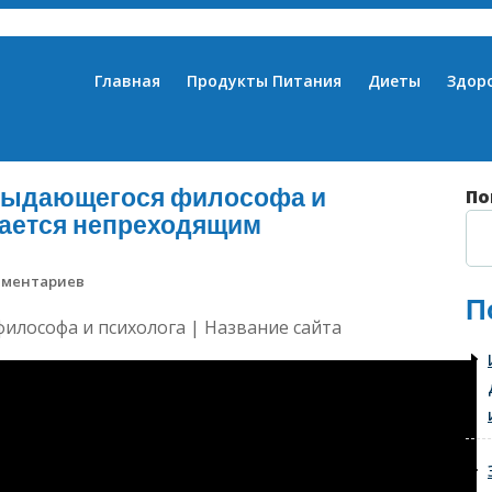
Главная
Продукты Питания
Диеты
Здор
выдающегося философа и
По
тается непреходящим
мментариев
П