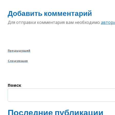
Добавить комментарий
Для отправки комментария вам необходимо
автор
Навигация
Предыдущая
Предыдущий
по
запись
Следующая
Следующая
записям
запись
Поиск
Последние публикации