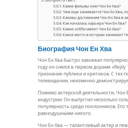
Какие фильмы снял Чон Ен Хва?
Чем еще занимается Чон Ен Хва, п
Каковы достижения Чон Ен Хва в а
Как началась карьера Чон Ен Хва?
Какие хобби имеет Чон Ен Хва?
Какое место в истории занимает Ч
Биография Чон Ен Хва
Чон Ен Хва быстро завоевал популярнос
году он снялся в первом дораме «Reply
признание публики и критиков. С тех п
телевидении, неизменно демонстрируя
Помимо актерской деятельности, Чон 
индустрии. Он выпустил несколько со
популярность среди поклонников. Его т
равнодушными никого.
Чон Ен Хва — талантливый актер и пев