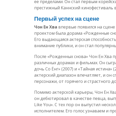
ее пределами. Он стал первым корейс
престижный Каннский кинофестиваль 
Первый успех на сцене
Чон Ен Хва
впервые появился на сцене 
проектом была дорама «Рожденные снова
Его выдающаяся актерская способность
внимание публики, и он стал популярн
После «Рожденных снова» Чон Ен Хва 
различных дорамах и фильмах. Он сыгр
дочь Со Ёнг» (2007) и «Тайная истина» 
актерский диапазон впечатляет, и он 
персонажи, от горячего и страстного д
Помимо актерской карьеры, Чон Ен Хва
он дебютировал в качестве певца, вы
Like You». С тех пор он выпустил неск
исполнителем. Его голос узнаваем и пр