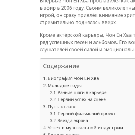
Впервые Чон Ен Хва прославился как 
в эфир в 2006 году. Своим великолеп
игрой, он сразу привлёк внимание зрит
стремительно поднялась вверх.
Кроме актёрской карьеры, Чон Ен Хва 
ряд успешных песен и альбомов. Его в
слушателей своей силой и эмоциональ
Содержание
Биография Чон Ен Хва
Молодые годы
Ранние шаги в карьере
Первый успех на сцене
Путь к славе
Первый фильмовый проект
Звезда экрана
Успех в музыкальной индустрии
Вопрос-ответ: