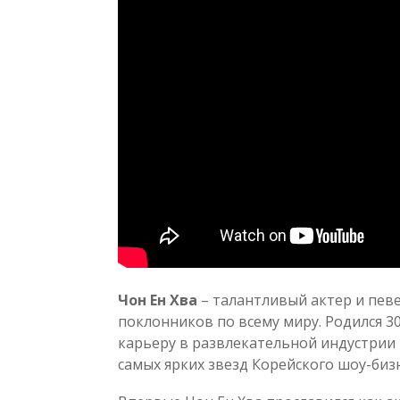
Чон Ен Хва
– талантливый актер и пев
поклонников по всему миру. Родился 30
карьеру в развлекательной индустрии в
самых ярких звезд Корейского шоу-бизн