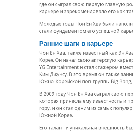
где он сыграл свою первую главную ро
карьере и зарекомендовало его как та
Молодые годы Чон Ен Хва были наполне
стали фундаментом его успешной карье
Ранние шаги в карьере
Чон Ен Хва, также известный как Эн Хва
Корея. Он начал свою актерскую карьер
YG Entertainment и стал стажером вмес
Ким Джунсу. В это время он также зани
Южно-Корейской поп-группы Big Bang,
В 2009 году Чон Ен Хва сыграл свою пе
которая принесла ему известность и п
гору, и он стал одним из самых популя
Южной Корее.
Его талант и уникальная внешность бы