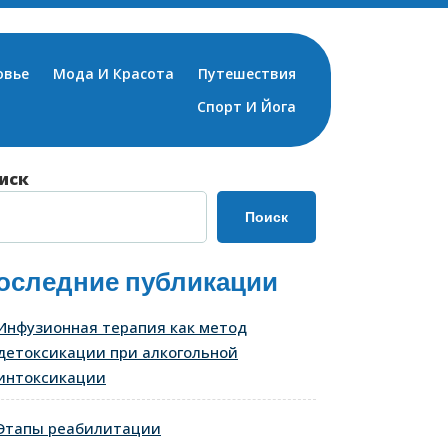
овье
Мода И Красота
Путешествия
Спорт И Йога
иск
Поиск
оследние публикации
Инфузионная терапия как метод
детоксикации при алкогольной
интоксикации
Этапы реабилитации