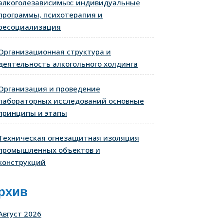
алкоголезависимых: индивидуальные
программы, психотерапия и
ресоциализация
Организационная структура и
деятельность алкогольного холдинга
Организация и проведение
лабораторных исследований основные
принципы и этапы
Техническая огнезащитная изоляция
промышленных объектов и
конструкций
рхив
Август 2026