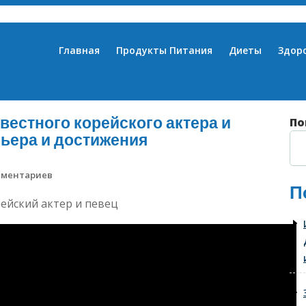
Главная
Продукты Питания
Диеты
Здор
вестного корейского актера и
По
рьера и достижения
мментариев
П