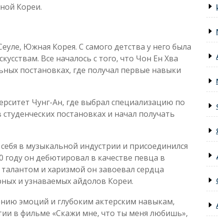
ной Кореи.
Сеуле, Южная Корея. С самого детства у него была
кусствам. Все началось с того, что Чон Ен Хва
ьных постановках, где получал первые навыки
верситет Чунг-Ан, где выбрал специализацию по
в студенческих постановках и начал получать
себя в музыкальной индустрии и присоединился
2010 году он дебютировал в качестве певца в
 талантом и харизмой он завоевал сердца
рных и узнаваемых айдолов Кореи.
нию эмоций и глубоким актерским навыкам,
тии в фильме «Скажи мне, что ты меня любишь»,