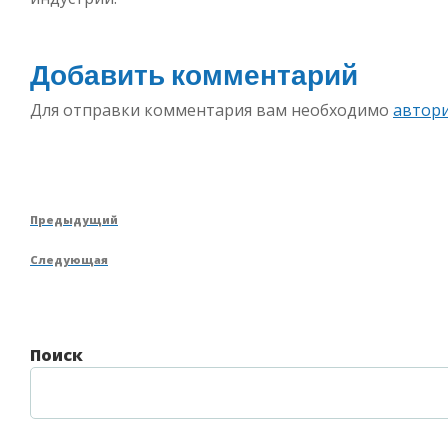
Добавить комментарий
Для отправки комментария вам необходимо
автор
Навигация
Предыдущая
Предыдущий
по
запись
Следующая
Следующая
записям
запись
Поиск