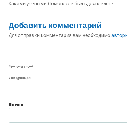
Какими учеными Ломоносов был вдохновлен?
Добавить комментарий
Для отправки комментария вам необходимо
автор
Навигация
Предыдущая
Предыдущий
по
запись
Следующая
Следующая
записям
запись
Поиск