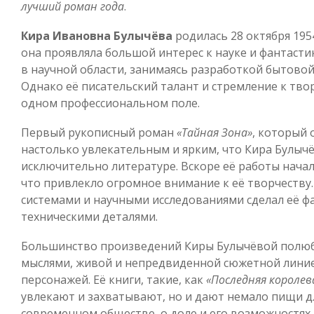
лучший роман года
.
Кира Ивановна Булычёва
родилась 28 октября 195
она проявляла большой интерес к науке и фантастик
в научной области, занимаясь разработкой бытово
Однако её писательский талант и стремление к твор
одном профессиональном поле.
Первый рукописный роман
«Тайная Зона»
, который 
настолько увлекательным и ярким, что Кира Булычё
исключительно литературе. Вскоре её работы начал
что привлекло огромное внимание к её творчеств
системами и научными исследованиями сделал её 
техническими деталями.
Большинство произведений Киры Булычёвой полюб
мыслями, живой и непредвиденной сюжетной линие
персонажей. Её книги, такие, как
«Последняя королев
увлекают и захватывают, но и дают немало пищи д
современном обществе, о доле и его возможностях.