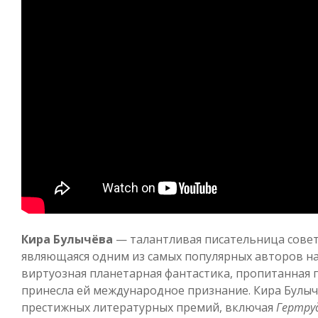
Кира Булычёва
— талантливая писательница совет
являющаяся одним из самых популярных авторов на
виртуозная планетарная фантастика, пропитанная 
принесла ей международное признание. Кира Булы
престижных литературных премий, включая
Гертруд