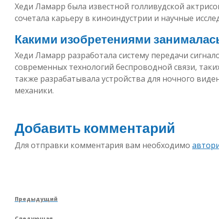
Хеди Ламарр была известной голливудской актрисо
сочетала карьеру в киноиндустрии и научные иссле
Какими изобретениями занималас
Хеди Ламарр разработала систему передачи сигнало
современных технологий беспроводной связи, таких
также разрабатывала устройства для ночного виден
механики.
Добавить комментарий
Для отправки комментария вам необходимо
автор
Навигация
Предыдущая
Предыдущий
по
запись
Следующая