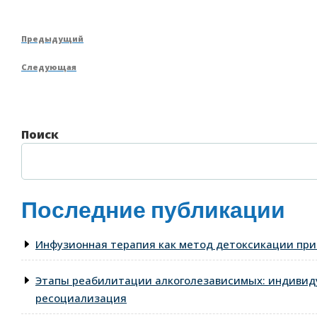
Навигация
Предыдущая
Предыдущий
по
запись
Следующая
Следующая
записям
запись
Поиск
Последние публикации
Инфузионная терапия как метод детоксикации при
Этапы реабилитации алкоголезависимых: индивид
ресоциализация