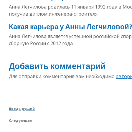
Анна Легчилова родилась 11 января 1992 года в Мос
получив диплом инженера-строителя.
Какая карьера у Анны Легчиловой
Анна Легчилова является успешной российской спор
сборную России с 2012 года.
Добавить комментарий
Для отправки комментария вам необходимо
автор
Навигация
Предыдущая
Предыдущий
по
запись
Следующая
Следующая
записям
запись