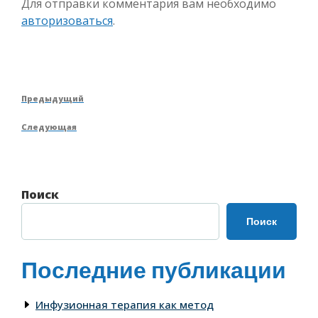
Для отправки комментария вам необходимо
авторизоваться
.
Навигация
Предыдущая
Предыдущий
по
запись
Следующая
Следующая
записям
запись
Поиск
Поиск
Последние публикации
Инфузионная терапия как метод