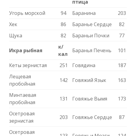
птица
Угорь морской
94
Баранина
203
Хек
86
Баранье Сердце
82
Щука
82
Бараньи Почки
77
к/
Икра рыбная
Баранья Печень
101
кал
Кеты зернистая
251
Говядина
187
Лещевая
142
Говяжий Язык
163
пробойная
Минтаевая
131
Говяжье Вымя
173
пробойная
Осетровая
203
Говяжье Сердце
87
зернистая
Осетровая
123
Говяжьи Мозги
124