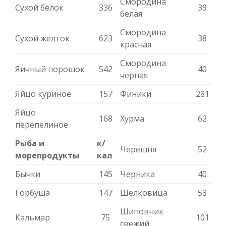
Смородина
Сухой белок
336
39
белая
Смородина
Сухой желток
623
38
красная
Смородина
Яичный порошок
542
40
черная
Яйцо куриное
157
Финики
281
Яйцо
168
Хурма
62
перепелиное
Рыба и
к/
Черешня
52
морепродукты
кал
Бычки
145
Черника
40
Горбуша
147
Шелковица
53
Шиповник
Кальмар
75
101
свежий