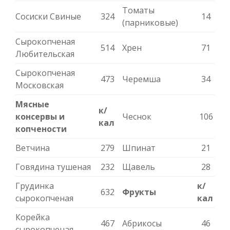
Томаты
Сосиски Свиные
324
14
(парниковые)
Сырокопченая
514
Хрен
71
Любительская
Сырокопченая
473
Черемша
34
Московская
Мясные
к/
консервы и
Чеснок
106
кал
копчености
Ветчина
279
Шпинат
21
Говядина тушеная
232
Щавель
28
Грудинка
к/
632
Фрукты
сырокопченая
кал
Корейка
467
Абрикосы
46
сырокопченая