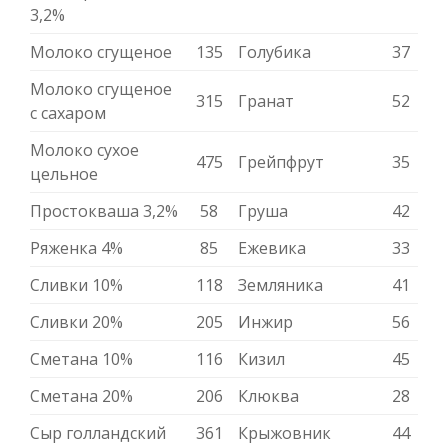
3,2%
Молоко сгущеное
135
Голубика
37
Молоко сгущеное
315
Гранат
52
с сахаром
Молоко сухое
475
Грейпфрут
35
цельное
Простокваша 3,2%
58
Груша
42
Ряженка 4%
85
Ежевика
33
Сливки 10%
118
Земляника
41
Сливки 20%
205
Инжир
56
Сметана 10%
116
Кизил
45
Сметана 20%
206
Клюква
28
Сыр голландский
361
Крыжовник
44