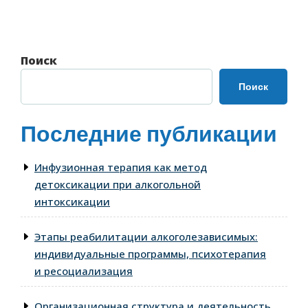
записям
запись
Поиск
Поиск
Последние публикации
Инфузионная терапия как метод
детоксикации при алкогольной
интоксикации
Этапы реабилитации алкоголезависимых:
индивидуальные программы, психотерапия
и ресоциализация
Организационная структура и деятельность