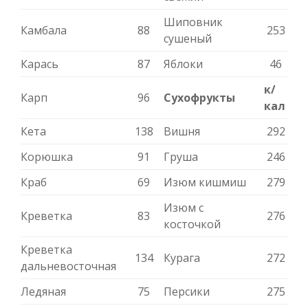
Шиповник
Камбала
88
253
сушеный
Карась
87
Яблоки
46
к/
Карп
96
Сухофрукты
кал
Кета
138
Вишня
292
Корюшка
91
Груша
246
Краб
69
Изюм кишмиш
279
Изюм с
Креветка
83
276
косточкой
Креветка
134
Курага
272
дальневосточная
Ледяная
75
Персики
275