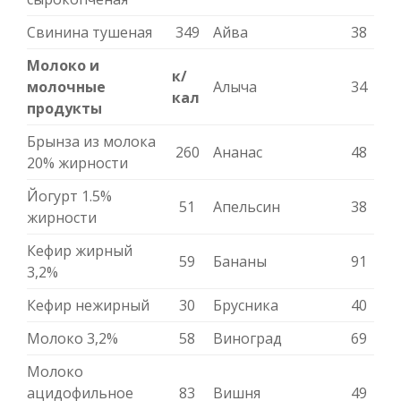
Свинина тушеная
349
Айва
38
Молоко и
к/
молочные
Алыча
34
кал
продукты
Брынза из молока
260
Ананас
48
20% жирности
Йогурт 1.5%
51
Апельсин
38
жирности
Кефир жирный
59
Бананы
91
3,2%
Кефир нежирный
30
Брусника
40
Молоко 3,2%
58
Виноград
69
Молоко
ацидофильное
83
Вишня
49