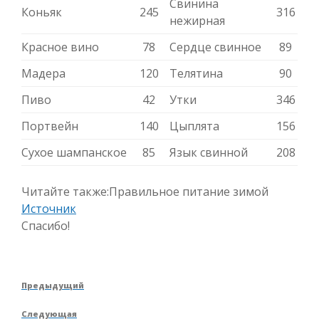
Свинина
Коньяк
245
316
нежирная
Красное вино
78
Сердце свинное
89
Мадера
120
Телятина
90
Пиво
42
Утки
346
Портвейн
140
Цыплята
156
Сухое шампанское
85
Язык свинной
208
Читайте также:Правильное питание зимой
Источник
Спасибо!
Навигация
Предыдущая
Предыдущий
по
запись
Следующая
Следующая