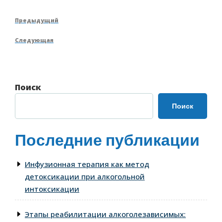
Навигация
Предыдущая
Предыдущий
по
запись
Следующая
Следующая
записям
запись
Поиск
Поиск
Последние публикации
Инфузионная терапия как метод
детоксикации при алкогольной
интоксикации
Этапы реабилитации алкоголезависимых: