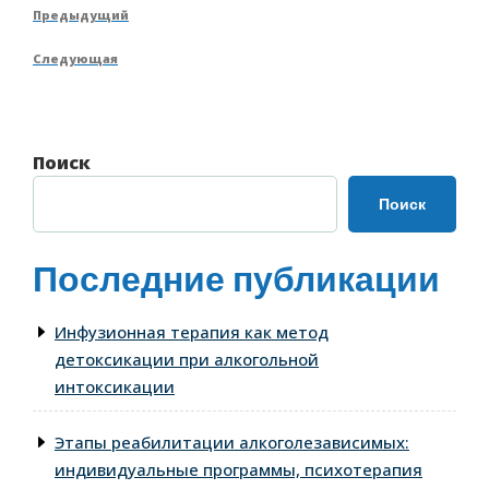
Навигация
Предыдущая
Предыдущий
по
запись
Следующая
Следующая
записям
запись
Поиск
Поиск
Последние публикации
Инфузионная терапия как метод
детоксикации при алкогольной
интоксикации
Этапы реабилитации алкоголезависимых:
индивидуальные программы, психотерапия