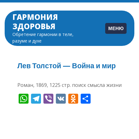
Перейти
к
ГАРМОНИЯ
содержимому
ЗДОРОВЬЯ
МЕНЮ
Обретение гармонии в теле,
разуме и духе
Лев Толстой — Война и мир
Роман, 1869, 1225 стр. поиск смысла жизни
WhatsApp
Telegram
Viber
VK
Odnoklassnik
Отправит