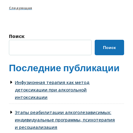
по
запись
Следующая
Следующая
записям
запись
Поиск
Поиск
Последние публикации
Инфузионная терапия как метод
детоксикации при алкогольной
интоксикации
Этапы реабилитации алкоголезависимых:
индивидуальные программы, психотерапия
и ресоциализация