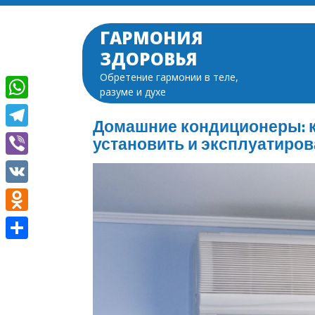
Перейти
к
ГАРМОНИЯ
содержимому
ЗДОРОВЬЯ
Обретение гармонии в теле,
разуме и духе
WhatsApp
Домашние кондиционеры: к
Telegram
установить и эксплуатиров
Viber
VK
Odnoklassniki
Отправить