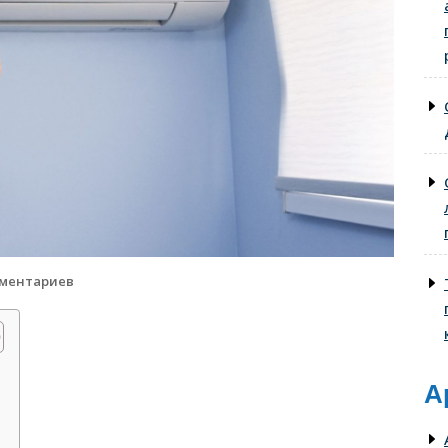
мментариев
А