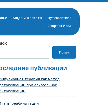
овье
Мода И Красота
Путешествия
Спорт И Йога
иск
Поиск
оследние публикации
Инфузионная терапия как метод
детоксикации при алкогольной
интоксикации
Этапы реабилитации