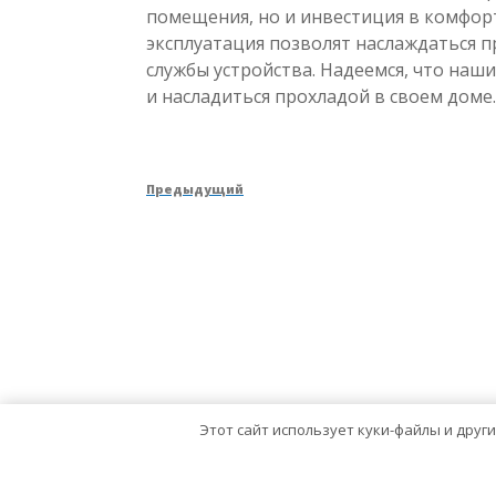
помещения, но и инвестиция в комфор
эксплуатация позволят наслаждаться п
службы устройства. Надеемся, что наш
и насладиться прохладой в своем доме.
Навигация
Предыдущая
Предыдущий
по
запись
записям
Этот сайт использует куки-файлы и друг