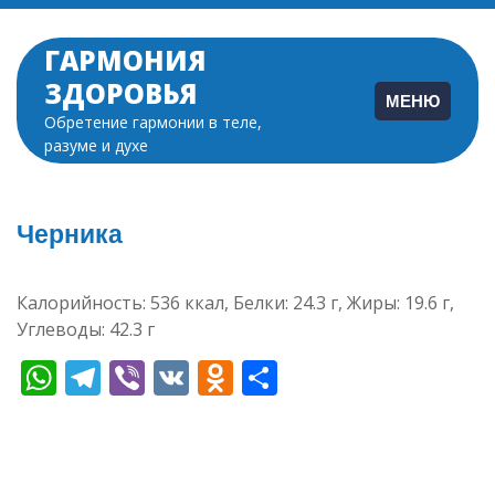
Перейти
к
ГАРМОНИЯ
содержимому
ЗДОРОВЬЯ
МЕНЮ
Обретение гармонии в теле,
разуме и духе
Черника
Калорийность: 536 ккал, Белки: 24.3 г, Жиры: 19.6 г,
Углеводы: 42.3 г
WhatsApp
Telegram
Viber
VK
Odnoklassniki
Отправить