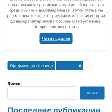
они стали популярными как среди дизайнеров, так и
среди обычных домовладельцев. В этой статье мы
рассмотрим все аспекты римских штор: от их истории
до выбора материалов и особенностей установки.
История римских штор …
«Римские
Читать далее
шторы:
стиль
и
функциональность
Пагинация
Предыдущая страница
Страница
в
6
записей
одном
решении»
Поиск
Поиск
Последние публикации