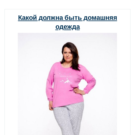
сумка
для
Какой должна быть домашняя
мужского
одежда
делового
костюма?»