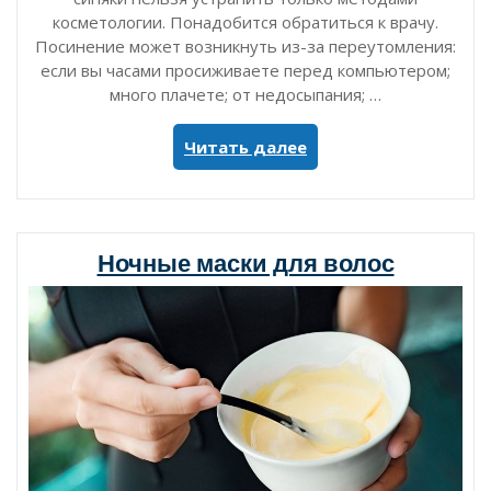
косметологии. Понадобится обратиться к врачу.
Посинение может возникнуть из-за переутомления:
если вы часами просиживаете перед компьютером;
много плачете; от недосыпания; …
«Домашние
Читать далее
маски
от
синяков
под
Ночные маски для волос
глазами»