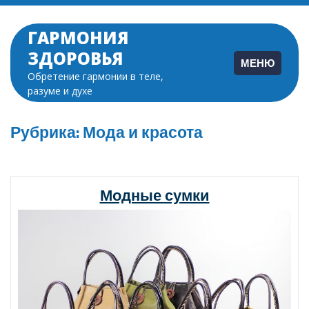
Перейти
к
ГАРМОНИЯ
содержимому
ЗДОРОВЬЯ
МЕНЮ
Обретение гармонии в теле,
разуме и духе
Рубрика:
Мода и красота
Модные сумки