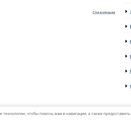
Следующая
След
запис
ие технологии, чтобы помочь вам в навигации, а также предоставит