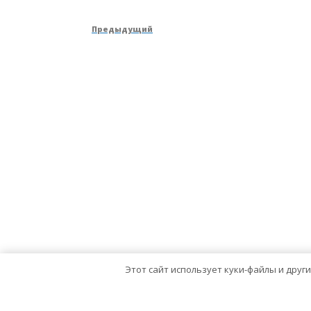
Навигация
Предыдущая
Предыдущий
по
запись
записям
Этот сайт использует куки-файлы и друг