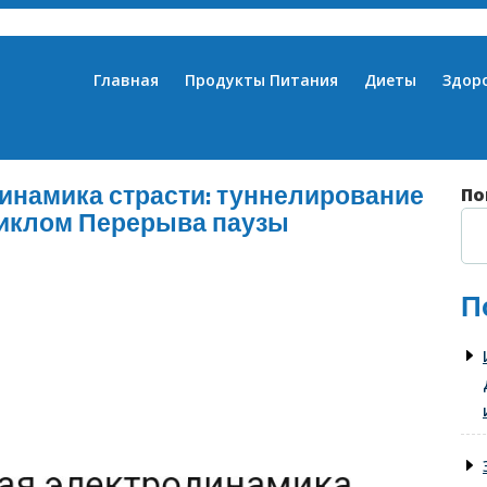
Главная
Продукты Питания
Диеты
Здор
инамика страсти: туннелирование
По
 циклом Перерыва паузы
П