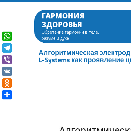
Перейти
к
ГАРМОНИЯ
содержимому
ЗДОРОВЬЯ
Обретение гармонии в теле,
разуме и духе
WhatsApp
Алгоритмическая электрод
Telegram
L-Systems как проявление
Viber
VK
Odnoklassniki
Отправить