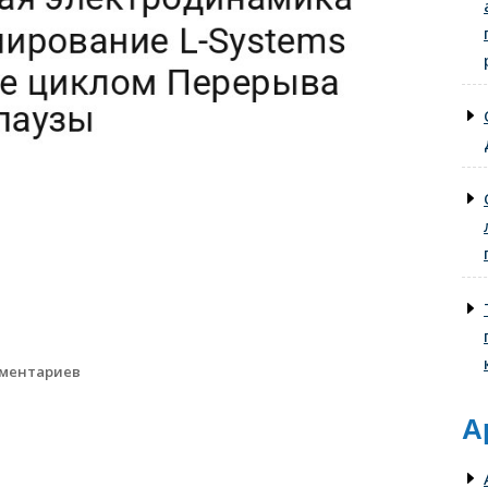
мментариев
А