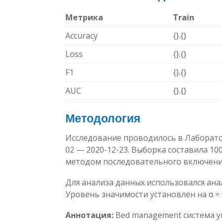
Метрика
Train
Accuracy
{}.{}
Loss
{}.{}
F1
{}.{}
AUC
{}.{}
Методология
Исследование проводилось в Лаборато
02 — 2020-12-23. Выборка составила 1
методом последовательного включени
Для анализа данных использовался ана
Уровень значимости установлен на α = 0
Аннотация:
Bed management система у