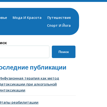
овье
Мода И Красота
Путешествия
Спорт И Йога
иск
Поиск
оследние публикации
Инфузионная терапия как метод
детоксикации при алкогольной
интоксикации
Этапы реабилитации