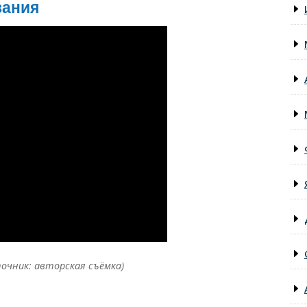
вания
точник: авторская съёмка)