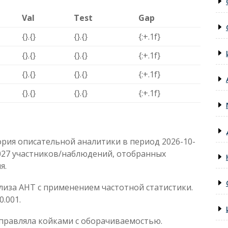
Val
Test
Gap
{}.{}
{}.{}
{:+.1f}
{}.{}
{}.{}
{:+.1f}
{}.{}
{}.{}
{:+.1f}
{}.{}
{}.{}
{:+.1f}
рия описательной аналитики в период 2026-10-
0027 участников/наблюдений, отобранных
я.
лиза AHT с применением частотной статистики.
.001.
правляла койками с оборачиваемостью.