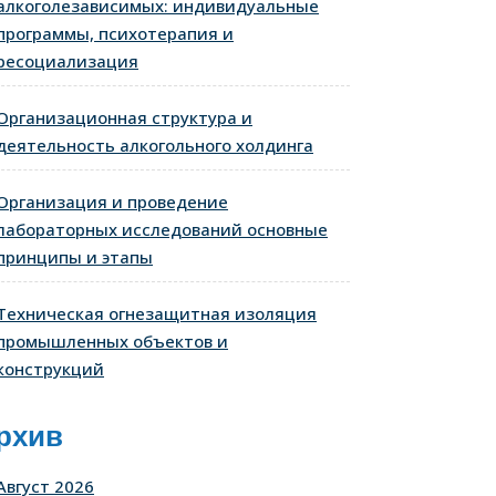
алкоголезависимых: индивидуальные
программы, психотерапия и
ресоциализация
Организационная структура и
деятельность алкогольного холдинга
Организация и проведение
лабораторных исследований основные
принципы и этапы
Техническая огнезащитная изоляция
промышленных объектов и
конструкций
рхив
Август 2026