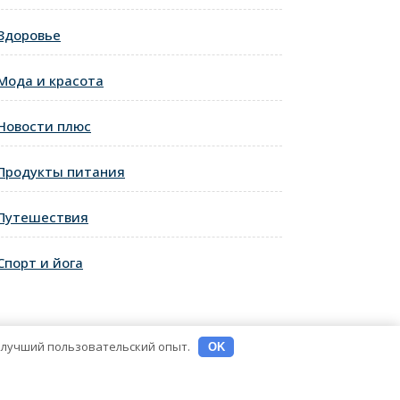
Здоровье
ующая
ь
Мода и красота
Новости плюс
Продукты питания
Путешествия
Спорт и йога
ь лучший пользовательский опыт.
OK