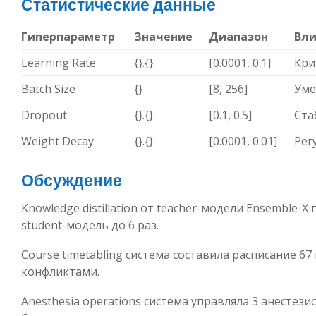
Статистические данные
Гиперпараметр
Значение
Диапазон
Вл
Learning Rate
{}.{}
[0.0001, 0.1]
Кри
Batch Size
{}
[8, 256]
Уме
Dropout
{}.{}
[0.1, 0.5]
Ста
Weight Decay
{}.{}
[0.0001, 0.01]
Рег
Обсуждение
Knowledge distillation от teacher-модели Ensemble-X
student-модель до 6 раз.
Course timetabling система составила расписание 67 
конфликтами.
Anesthesia operations система управляла 3 анестези