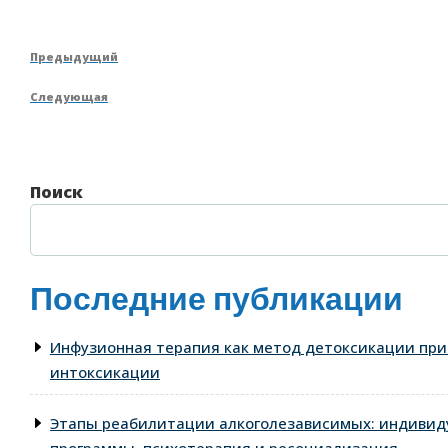
Навигация
Предыдущая
Предыдущий
по
запись
Следующая
Следующая
записям
запись
Поиск
Последние публикации
Инфузионная терапия как метод детоксикации при
интоксикации
Этапы реабилитации алкоголезависимых: индиви