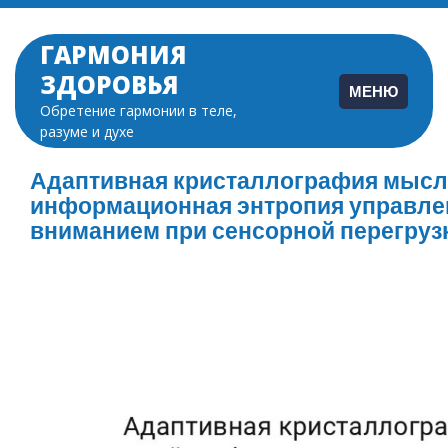
Перейти
к
ГАРМОНИЯ
содержимому
ЗДОРОВЬЯ
МЕНЮ
Обретение гармонии в теле,
разуме и духе
Адаптивная кристаллография мысл
информационная энтропия управле
вниманием при сенсорной перегруз